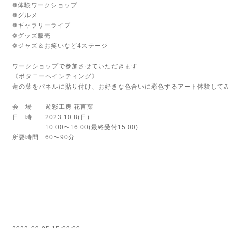
❁体験ワークショップ
❁グルメ
❁ギャラリーライブ
❁グッズ販売
❁ジャズ＆お笑いなど4ステージ
ワークショップで参加させていただきます
《ボタニーペインティング》
蓮の葉をパネルに貼り付け、お好きな色合いに彩色するアート体験して
会 場 遊彩工房 花言葉
日 時 2023.10.8(日)
10:00〜16:00(最終受付15:00)
所要時間 60〜90分