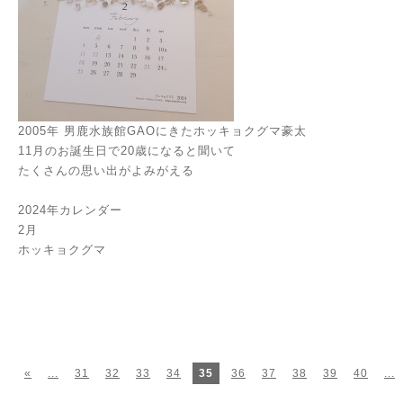
2005年 男鹿水族館GAOにきたホッキョクグマ豪太
11月のお誕生日で20歳になると聞いて
たくさんの思い出がよみがえる
2024年カレンダー
2月
ホッキョクグマ
«
...
31
32
33
34
35
36
37
38
39
40
...