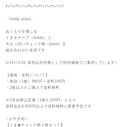
𖤣𖥧𖥣𖡡𖥧𖤣𖤣𖥧𖥣𖡡𖥧𖤣𖤣𖥧𖥣𖡡𖥧𖤣𖤣𖥧𖥣𖡡𖥧𖤣𖤣𖥧𖥣𖡡𖥧𖤣
『teddy plaid』
ぬくもりを感じる
くまモチーフ（teddy）と、
大人っぽいチェック柄（plaid）を
組み合わせた名前です
1/15〜1/31 発売記念特典として特別価格でご案内しています✨
【価格・送料について】
・単品（1枚）980円＋送料185円
・2枚以上のご購入で送料無料
※2月以降は定価（1枚1,100円）となり、
送料込み3,000円以上で送料無料に変更予定です
✨おすすめ✨
【くま✖️チェック柄２枚セット】