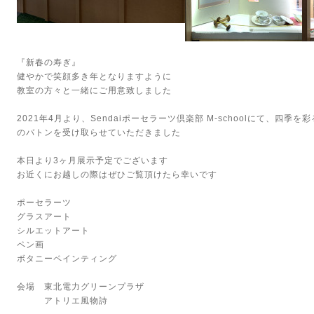
『新春の寿ぎ』
健やかで笑顔多き年となりますように
教室の方々と一緒にご用意致しました
2021年4月より、Sendaiポーセラーツ倶楽部 M-schoolにて、四
のバトンを受け取らせていただきました
本日より3ヶ月展示予定でございます
お近くにお越しの際はぜひご覧頂けたら幸いです
ポーセラーツ
グラスアート
シルエットアート
ペン画
ボタニーペインティング
会場 東北電力グリーンプラザ
アトリエ風物詩